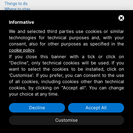
Things to do
Where to stay
Group offers
How to get here
Informative
Who we are
We and selected third parties use cookies or similar
Contact us
technologies for technical purposes and, with your
Login
consent, also for other purposes as specified in the
.
cookie policy
If you close this banner with a tick or click on
"Decline", only technical cookies will be used. If you
want to select the cookies to be installed, click on
'Customise'. If you prefer, you can consent to the use
of all cookies, including cookies other than technical
cookies, by clicking on "Accept all". You can change
your choice at any time.
Decline
Accept All
Customise