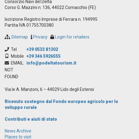
Consorzio Navi del Delta
Corso G. Mazzini n. 136, 44022 Comacchio (FE)
Iscrizione Registro Imprese di Ferrara n. 194995
Partita IVA 01755700380
Sitemap
Privacy
Login for retailers
Tel
+39 0533 81302
Mobile
+39 346 5926555
EMAIL:
info@podeltatourism.it
NOT
FOUND
Via.le A. Manzoni, 6 – 44029 Lido degli Estensi
Ricevuto sostegno dal Fondo europeo agricolo per lo
sviluppo rurale
Contributi e aiuti di stato
News Archive
Places to visit