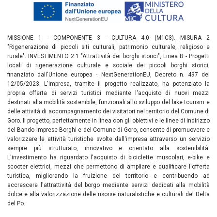
MISSIONE 1 - COMPONENTE 3 - CULTURA 4.0 (M1C3). MISURA 2
"Rigenerazione di piccoli siti culturali, patrimonio culturale, religioso e
rurale". INVESTIMENTO 2.1 "Attrattività dei borghi storici", Linea B - Progetti
locali di rigenerazione culturale e sociale dei piccoli borghi storici,
finanziato dall'Unione europea - NextGenerationEU, Decreto n. 497 del
12/05/2023. L'impresa, tramite il progetto realizzato, ha potenziato la
propria offerta di servizi turistici mediante l'acquisto di nuovi mezzi
destinati alla mobilità sostenibile, funzionali allo sviluppo del bike tourism e
delle attività di accompagnamento dei visitatori nel territorio del Comune di
Goro. Il progetto, perfettamente in linea con gli obiettivi e le linee di indirizzo
del Bando Imprese Borghi e del Comune di Goro, consente di promuovere e
valorizzare le attività turistiche svolte dall'impresa attraverso un servizio
sempre più strutturato, innovativo e orientato alla sostenibilità.
L'investimento ha riguardato l'acquisto di biciclette muscolari, e-bike e
scooter elettrici, mezzi che permettono di ampliare e qualificare l'offerta
turistica, migliorando la fruizione del territorio e contribuendo ad
accrescere l'attrattività del borgo mediante servizi dedicati alla mobilità
dolce e alla valorizzazione delle risorse naturalistiche e culturali del Delta
del Po.