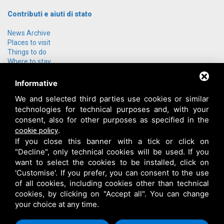
Contributi e aiuti di stato
News Archive
Places to visit
Things to do
Where to stay
Group offers
How to get here
Informative
Who we are
We and selected third parties use cookies or similar
Contact us
technologies for technical purposes and, with your
Login
consent, also for other purposes as specified in the
.
cookie policy
If you close this banner with a tick or click on
"Decline", only technical cookies will be used. If you
want to select the cookies to be installed, click on
'Customise'. If you prefer, you can consent to the use
of all cookies, including cookies other than technical
cookies, by clicking on "Accept all". You can change
your choice at any time.