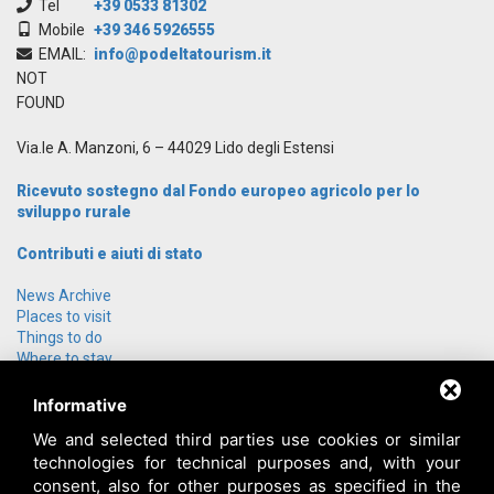
Tel
+39 0533 81302
Mobile
+39 346 5926555
EMAIL:
info@podeltatourism.it
NOT
FOUND
Via.le A. Manzoni, 6 – 44029 Lido degli Estensi
Ricevuto sostegno dal Fondo europeo agricolo per lo
sviluppo rurale
Contributi e aiuti di stato
News Archive
Places to visit
Things to do
Where to stay
Group offers
How to get here
Informative
Who we are
We and selected third parties use cookies or similar
Contact us
technologies for technical purposes and, with your
Login
consent, also for other purposes as specified in the