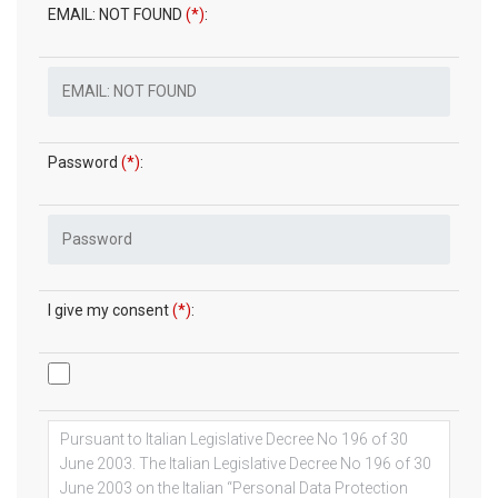
EMAIL: NOT FOUND
(*)
:
Password
(*)
:
I give my consent
(*)
: