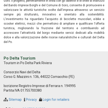
Goro. Il progetto, perfettamente in linea con gli obiettivi e le linee di indirizzo
del Bando Imprese Borghi e del Comune di Goro, consente di promuovere e
valorizzare le attività turistiche svolte dall'impresa attraverso un servizio
sempre più strutturato, innovativo e orientato alla sostenibilità.
L'investimento ha riguardato l'acquisto di biciclette muscolari, e-bike e
scooter elettrici, mezzi che permettono di ampliare e qualificare l'offerta
turistica, migliorando la fruizione del territorio e contribuendo ad
accrescere l'attrattività del borgo mediante servizi dedicati alla mobilità
dolce e alla valorizzazione delle risorse naturalistiche e culturali del Delta
del Po.
Po Delta Tourism
Tourism in Po Delta Park Riviera
Consorzio Navi del Delta
Corso G. Mazzini n. 136, 44022 Comacchio (FE)
Iscrizione Registro Imprese di Ferrara n. 194995
Partita IVA 01755700380
Sitemap
Privacy
Login for retailers