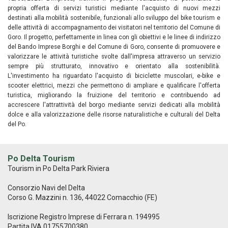
propria offerta di servizi turistici mediante l'acquisto di nuovi mezzi
destinati alla mobilità sostenibile, funzionali allo sviluppo del bike tourism e
delle attività di accompagnamento dei visitatori nel territorio del Comune di
Goro. Il progetto, perfettamente in linea con gli obiettivi e le linee di indirizzo
del Bando Imprese Borghi e del Comune di Goro, consente di promuovere e
valorizzare le attività turistiche svolte dall'impresa attraverso un servizio
sempre più strutturato, innovativo e orientato alla sostenibilità.
L'investimento ha riguardato l'acquisto di biciclette muscolari, e-bike e
scooter elettrici, mezzi che permettono di ampliare e qualificare l'offerta
turistica, migliorando la fruizione del territorio e contribuendo ad
accrescere l'attrattività del borgo mediante servizi dedicati alla mobilità
dolce e alla valorizzazione delle risorse naturalistiche e culturali del Delta
del Po.
Po Delta Tourism
Tourism in Po Delta Park Riviera
Consorzio Navi del Delta
Corso G. Mazzini n. 136, 44022 Comacchio (FE)
Iscrizione Registro Imprese di Ferrara n. 194995
Partita IVA 01755700380