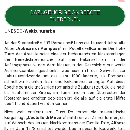
DAZUGEHÖRIGE ANGEBOTE
ENTDECKEN
UNESCO-Weltkulturerbe
An der Staatsstraße 309 Romea heißt uns die tausend Jahre alte
Abtei „
Abbazia di Pomposa
“ im Podelta willkommen.Der hohe
Turm der Abtei kündigt eine der bedeutendsten Klosteranlagen
der Benediktinermönche auf der Halbinsel an. In der
Anfangsphase wurde dem Kloster in der Geschichte nur wenig
Aufmerksamkeit geschenkt, was sich mit der Schwelle zur
Jahrtausendwende um das Jahr 1000 änderte, als Pomposa
schnell zu Reichtum kam und Bekanntheit erlangte. Auf diese
Epoche geht die großartige romanische Baukunst zurück, die noch
bis heute in der Kirche, im Turm und in den Überresten der
Klosteranlage erhalten geblieben ist, die alle auf die erste Hälfte
des 11. Jhd. datiert werden können.
Nicht weit entfernt am Fluss Po thront die majestätische
Burganlage „
Castello di Mesola
“ mit ihren vier Zinnentürmen, die
auf Wunsch des letzten Nachkommens der Familie Este, Alfonso
II., im Jahr 1578 errichtet wurde. Das imposante Bauwerk, teils