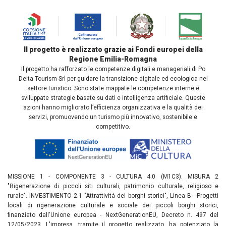
Il progetto è realizzato grazie ai Fondi europei della
Regione Emilia-Romagna
Il progetto ha rafforzato le competenze digitali e manageriali di Po
Delta Tourism Srl per guidare la transizione digitale ed ecologica nel
settore turistico. Sono state mappate le competenze interne e
sviluppate strategie basate su dati e intelligenza artificiale. Queste
azioni hanno migliorato l’efficienza organizzativa e la qualità dei
servizi, promuovendo un turismo più innovativo, sostenibile e
competitivo.
MISSIONE 1 - COMPONENTE 3 - CULTURA 4.0 (M1C3). MISURA 2
"Rigenerazione di piccoli siti culturali, patrimonio culturale, religioso e
rurale". INVESTIMENTO 2.1 "Attrattività dei borghi storici", Linea B - Progetti
locali di rigenerazione culturale e sociale dei piccoli borghi storici,
finanziato dall'Unione europea - NextGenerationEU, Decreto n. 497 del
12/05/2023. L'impresa, tramite il progetto realizzato, ha potenziato la