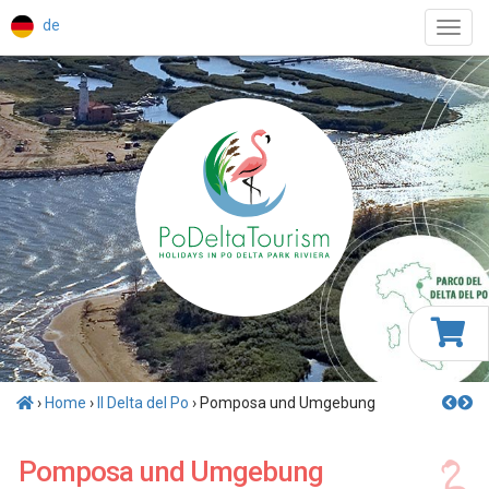
de
Toggl
navig
›
Home
›
Il Delta del Po
› Pomposa und Umgebung
Pomposa und Umgebung