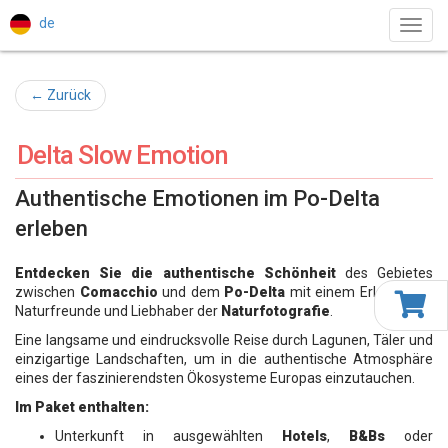
de
Toggl
navig
← Zurück
Delta Slow Emotion
Authentische Emotionen im Po-Delta
erleben
Entdecken Sie die authentische Schönheit
des Gebietes
zwischen
Comacchio
und dem
Po-Delta
mit einem Erlebnis für
Naturfreunde und Liebhaber der
Naturfotografie
.
Eine langsame und eindrucksvolle Reise durch Lagunen, Täler und
einzigartige Landschaften, um in die authentische Atmosphäre
eines der faszinierendsten Ökosysteme Europas einzutauchen.
Im Paket enthalten:
Unterkunft in ausgewählten
Hotels
,
B&Bs
oder