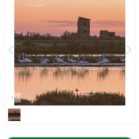
1
/
1