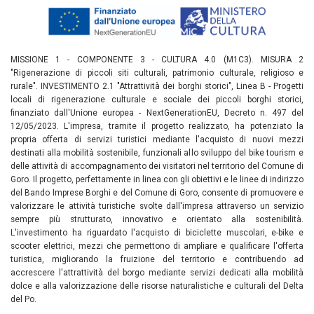
MISSIONE 1 - COMPONENTE 3 - CULTURA 4.0 (M1C3). MISURA 2
"Rigenerazione di piccoli siti culturali, patrimonio culturale, religioso e
rurale". INVESTIMENTO 2.1 "Attrattività dei borghi storici", Linea B - Progetti
locali di rigenerazione culturale e sociale dei piccoli borghi storici,
finanziato dall'Unione europea - NextGenerationEU, Decreto n. 497 del
12/05/2023. L'impresa, tramite il progetto realizzato, ha potenziato la
propria offerta di servizi turistici mediante l'acquisto di nuovi mezzi
destinati alla mobilità sostenibile, funzionali allo sviluppo del bike tourism e
delle attività di accompagnamento dei visitatori nel territorio del Comune di
Goro. Il progetto, perfettamente in linea con gli obiettivi e le linee di indirizzo
del Bando Imprese Borghi e del Comune di Goro, consente di promuovere e
valorizzare le attività turistiche svolte dall'impresa attraverso un servizio
sempre più strutturato, innovativo e orientato alla sostenibilità.
L'investimento ha riguardato l'acquisto di biciclette muscolari, e-bike e
scooter elettrici, mezzi che permettono di ampliare e qualificare l'offerta
turistica, migliorando la fruizione del territorio e contribuendo ad
accrescere l'attrattività del borgo mediante servizi dedicati alla mobilità
dolce e alla valorizzazione delle risorse naturalistiche e culturali del Delta
del Po.