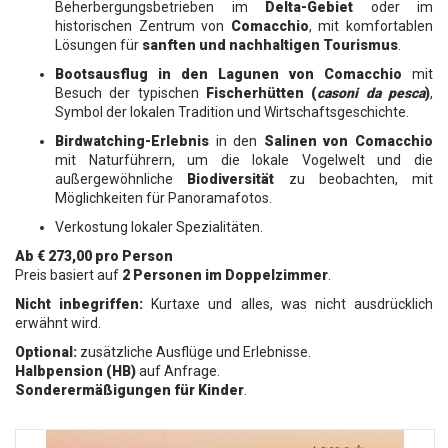
Beherbergungsbetrieben im
Delta-Gebiet
oder im
historischen Zentrum von
Comacchio
, mit komfortablen
Lösungen für
sanften und nachhaltigen Tourismus
.
Bootsausflug in den Lagunen von Comacchio
mit
Besuch der typischen
Fischerhütten (
casoni da pesca
)
,
Symbol der lokalen Tradition und Wirtschaftsgeschichte.
Birdwatching-Erlebnis
in den
Salinen von Comacchio
mit Naturführern, um die lokale Vogelwelt und die
außergewöhnliche
Biodiversität
zu beobachten, mit
Möglichkeiten für Panoramafotos.
Verkostung lokaler Spezialitäten.
Ab € 273,00 pro Person
Preis basiert auf
2 Personen im Doppelzimmer
.
Nicht inbegriffen:
Kurtaxe und alles, was nicht ausdrücklich
erwähnt wird.
Optional:
zusätzliche Ausflüge und Erlebnisse.
Halbpension (HB)
auf Anfrage.
Sonderermäßigungen für Kinder
.