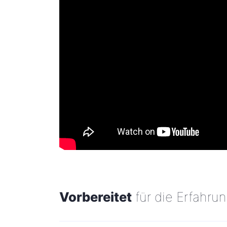
Juni, Juli und August
Dienstag bis Sonntag
Offen in der Nacht von 19.00 bis 23.00 U
September und Oktober - 1. und 2. Nov
Donnerstag, Freitag, Samstag und Sonnt
10.00 bis 12.30 und 15.00 bis 18.30 Uhr
Temporary Museum Closure
Casa Museo Remo Brindisi will be closed 
used as a film set. It will reopen with i
July. The programme of events in the gar
during the same period, there will be a n
and that part of the car park behind the
Vorbereitet
für die Erfahru
establishments, will be closed to vehicles