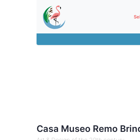
Se
Casa Museo Remo Brind
Art & Design of the 20th century