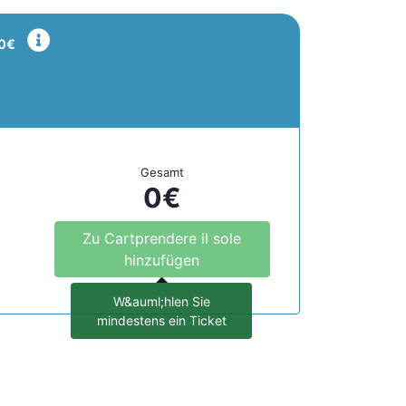
0€
Gesamt
0
€
Zu Cartprendere il sole
hinzufügen
W&auml;hlen Sie
mindestens ein Ticket