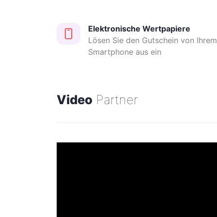
Die Sammlung, die auch Werken von Brind
Werke und ist repräsentativ für die wicht
Elektronische Wertpapiere
Lösen Sie den Gutschein von Ihre
des 20. Jahrhunderts: Pablo Picasso, And
Smartphone aus ein
Schifano, Francis Bacon, Medardo Rosso, 
Henry Moore, Arturo Martini, Emilio Greco, 
Kijno, Mario Tozzi, Gino Severini, Pippo O
Corpora, Bruno Munari, Agostino Bonalumi
Video
Partner
Casa Museo Remo Brindisi
Via Nicolò Pisano n. 51, Lido di Spina
Öffnungszeiten:
März, April und Mai
Donnerstag, Freitag, Samstag und Sonnt
10.00 bis 12.30 und 15.00 bis 18.30 Uhr