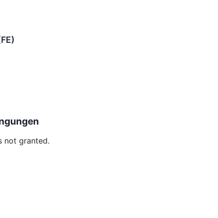
(FE)
ingungen
is not granted.