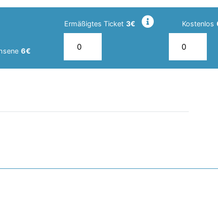
Ermäßigtes Ticket
3€
Kostenlos
hsene
6€