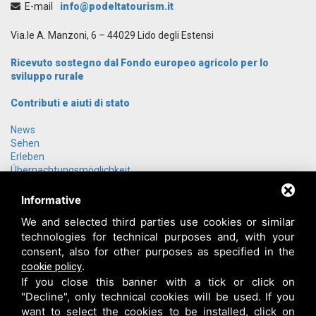
E-mail
info@podeltatourism.it
Via.le A. Manzoni, 6 – 44029 Lido degli Estensi
Ricevuto sostegno dal Fondo europeo agricolo per lo
sviluppo rurale
Contributi e aiuti di stato
News
Sehen
Erleben
Übernachtungsmöglichkeit
Gruppenangebote
Anreise
Informative
Über uns
We and selected third parties use cookies or similar
Kontakt
technologies for technical purposes and, with your
Login
consent, also for other purposes as specified in the
.
cookie policy
If you close this banner with a tick or click on
"Decline", only technical cookies will be used. If you
want to select the cookies to be installed, click on