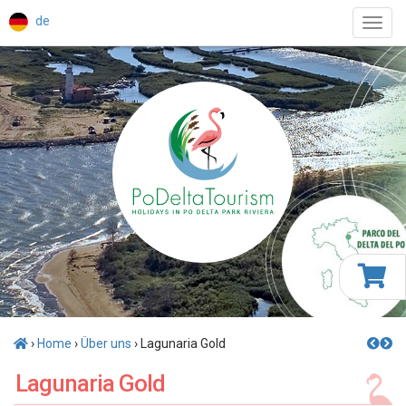
de
Toggl
navig
›
Home
›
Über uns
› Lagunaria Gold
Lagunaria Gold