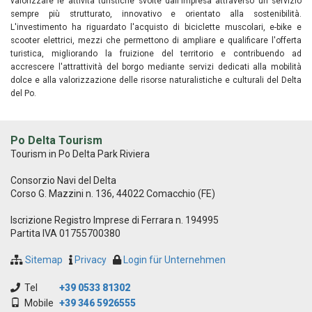
valorizzare le attività turistiche svolte dall'impresa attraverso un servizio
sempre più strutturato, innovativo e orientato alla sostenibilità.
L'investimento ha riguardato l'acquisto di biciclette muscolari, e-bike e
scooter elettrici, mezzi che permettono di ampliare e qualificare l'offerta
turistica, migliorando la fruizione del territorio e contribuendo ad
accrescere l'attrattività del borgo mediante servizi dedicati alla mobilità
dolce e alla valorizzazione delle risorse naturalistiche e culturali del Delta
del Po.
Po Delta Tourism
Tourism in Po Delta Park Riviera
Consorzio Navi del Delta
Corso G. Mazzini n. 136, 44022 Comacchio (FE)
Iscrizione Registro Imprese di Ferrara n. 194995
Partita IVA 01755700380
Sitemap
Privacy
Login für Unternehmen
Tel
+39 0533 81302
Mobile
+39 346 5926555