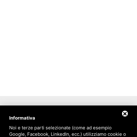
Po Delta Tourism
Informativa
Tourism in Po Delta Park Riviera
Noi e terze parti selezionate (come ad esempio
Consorzio Navi del Delta
Google, Facebook, LinkedIn, ecc.) utilizziamo cookie o