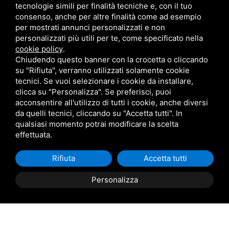
Corso G. Mazzini n. 136, 44022 Comacchio (FE)
tecnologie simili per finalità tecniche e, con il tuo
consenso, anche per altre finalità come ad esempio
Iscrizione Registro Imprese di Ferrara n. 194995
per mostrati annunci personalizzati e non
Partita IVA 01755700380
personalizzati più utili per te, come specificato nella
cookie policy
.
Sitemap
Privacy
Login rivenditori
Chiudendo questo banner con la crocetta o cliccando
su "Rifiuta", verranno utilizzati solamente cookie
Tel
+39 0533 81302
tecnici. Se vuoi selezionare i cookie da installare,
Mobile
+39 346 5926555
clicca su "Personalizza". Se preferisci, puoi
Email
info@podeltatourism.it
acconsentire all'utilizzo di tutti i cookie, anche diversi
da quelli tecnici, cliccando su "Accetta tutti". In
Ricevuto sostegno dal Fondo europeo agricolo per lo
qualsiasi momento potrai modificare la scelta
sviluppo rurale
effettuata.
Contributi e aiuti di stato
Rifiuta
Accetta tutti
Archivio News
Personalizza
Prenota
ora
Cosa Visitare
Cosa fare
Dove dormire
Proposte gruppi
Come arrivare