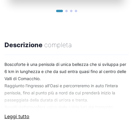
Descrizione
completa
Boscoforte è una penisola di unica bellezza che si sviluppa per
6 km in lunghezza e che da sud entra quasi fino al centro delle
Valli di Comacchio.
Raggiunto l’ingresso all’Oasi e percorreremo in auto l'intera
penisola, fino al punto più a nord da cui prenderà inizio la
passeggiata della durata di un'ora e trenta.
Avvolti dall’atmosfera unica delle calde luci del tramonto
scopriremo insieme ad una appassionata guida naturalistica la
Leggi tutto
parte più esclusiva dell’oasi, zona solitamente chiusa alle visite
ed accessibile unicamente attraverso questa esperienza. Qui