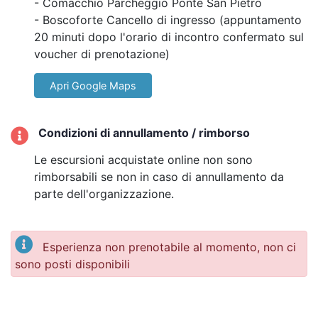
Gli orari indicati si riferiscono alla partenza presso il punto
- Comacchio Parcheggio Ponte San Pietro
d'incontro al Parcheggio di Ponte San Pietro - Comacchio.
- Boscoforte Cancello di ingresso (appuntamento
L'appuntamento per coloro che si presenteranno direttamente
20 minuti dopo l'orario di incontro confermato sul
al cancello di ingresso di Boscoforte è 20 minuti dopo rispetto
voucher di prenotazione)
l'orario indicato sul voucher di conferma prenotazione con la
Apri Google Maps
propria auto.
Il transfer deve avvenire con i mezzi propri.
Condizioni di annullamento / rimborso
Le escursioni acquistate online non sono
rimborsabili se non in caso di annullamento da
parte dell'organizzazione.
Esperienza non prenotabile al momento, non ci
sono posti disponibili