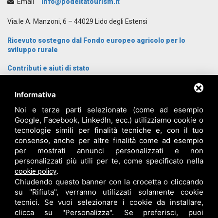
Email
info@podeltatourism.it
Via.le A. Manzoni, 6 – 44029 Lido degli Estensi
Ricevuto sostegno dal Fondo europeo agricolo per lo
sviluppo rurale
Contributi e aiuti di stato
Archivio News
Informativa
Cosa Visitare
Cosa fare
Noi e terze parti selezionate (come ad esempio
Dove dormire
Google, Facebook, LinkedIn, ecc.) utilizziamo cookie o
Proposte gruppi
tecnologie simili per finalità tecniche e, con il tuo
Come arrivare
consenso, anche per altre finalità come ad esempio
Chi siamo
per mostrati annunci personalizzati e non
Contatti
personalizzati più utili per te, come specificato nella
Login
.
cookie policy
Chiudendo questo banner con la crocetta o cliccando
su "Rifiuta", verranno utilizzati solamente cookie
tecnici. Se vuoi selezionare i cookie da installare,
clicca su "Personalizza". Se preferisci, puoi