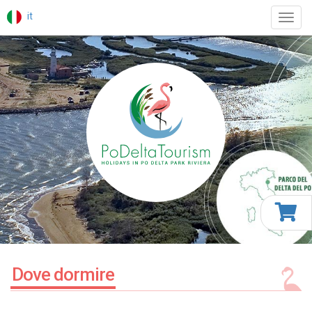
it
Toggl
navig
Dove dormire