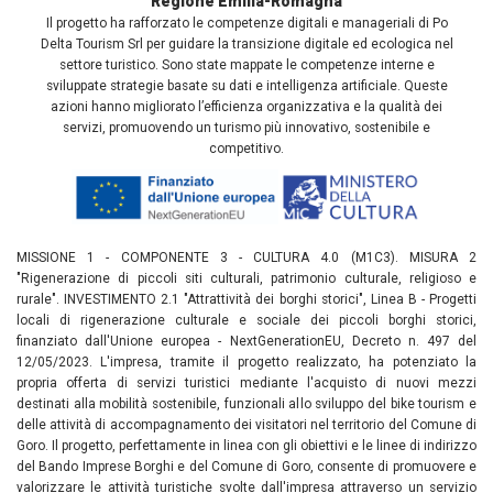
Regione Emilia-Romagna
Il progetto ha rafforzato le competenze digitali e manageriali di Po
Delta Tourism Srl per guidare la transizione digitale ed ecologica nel
settore turistico. Sono state mappate le competenze interne e
sviluppate strategie basate su dati e intelligenza artificiale. Queste
azioni hanno migliorato l’efficienza organizzativa e la qualità dei
servizi, promuovendo un turismo più innovativo, sostenibile e
competitivo.
MISSIONE 1 - COMPONENTE 3 - CULTURA 4.0 (M1C3). MISURA 2
"Rigenerazione di piccoli siti culturali, patrimonio culturale, religioso e
rurale". INVESTIMENTO 2.1 "Attrattività dei borghi storici", Linea B - Progetti
locali di rigenerazione culturale e sociale dei piccoli borghi storici,
finanziato dall'Unione europea - NextGenerationEU, Decreto n. 497 del
12/05/2023. L'impresa, tramite il progetto realizzato, ha potenziato la
propria offerta di servizi turistici mediante l'acquisto di nuovi mezzi
destinati alla mobilità sostenibile, funzionali allo sviluppo del bike tourism e
delle attività di accompagnamento dei visitatori nel territorio del Comune di
Goro. Il progetto, perfettamente in linea con gli obiettivi e le linee di indirizzo
del Bando Imprese Borghi e del Comune di Goro, consente di promuovere e
valorizzare le attività turistiche svolte dall'impresa attraverso un servizio