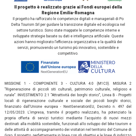
Il progetto è realizzato grazie ai Fondi europei della
Regione Emilia-Romagna
Il progetto ha rafforzato le competenze digitali e manageriali di Po
Delta Tourism Srl per guidare la transizione digitale ed ecologica nel
settore turistico. Sono state mappate le competenze interne e
sviluppate strategie basate su dati e intelligenza artificiale. Queste
azioni hanno migliorato l’efficienza organizzativa e la qualità dei
servizi, promuovendo un turismo più innovativo, sostenibile e
competitivo.
MISSIONE 1 - COMPONENTE 3 - CULTURA 4.0 (M1C3). MISURA 2
"Rigenerazione di piccoli siti culturali, patrimonio culturale, religioso e
rurale". INVESTIMENTO 2.1 "Attrattività dei borghi storici", Linea B - Progetti
locali di rigenerazione culturale e sociale dei piccoli borghi storici,
finanziato dall'Unione europea - NextGenerationEU, Decreto n. 497 del
12/05/2023. L'impresa, tramite il progetto realizzato, ha potenziato la
propria offerta di servizi turistici mediante l'acquisto di nuovi mezzi
destinati alla mobilità sostenibile, funzionali allo sviluppo del bike tourism e
delle attività di accompagnamento dei visitatori nel territorio del Comune di
Goro. Il progetto, perfettamente in linea con gli obiettivi e le linee di indirizzo