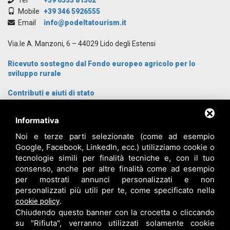
Mobile
+39 346 5926555
Email
info@podeltatourism.it
Via.le A. Manzoni, 6 – 44029 Lido degli Estensi
Ricevuto sostegno dal Fondo europeo agricolo per lo
sviluppo rurale
Contributi e aiuti di stato
Archivio News
Informativa
Cosa Visitare
Cosa fare
Noi e terze parti selezionate (come ad esempio
Dove dormire
Google, Facebook, LinkedIn, ecc.) utilizziamo cookie o
Proposte gruppi
tecnologie simili per finalità tecniche e, con il tuo
Come arrivare
consenso, anche per altre finalità come ad esempio
Chi siamo
per mostrati annunci personalizzati e non
Contatti
personalizzati più utili per te, come specificato nella
Login
.
cookie policy
Chiudendo questo banner con la crocetta o cliccando
su "Rifiuta", verranno utilizzati solamente cookie