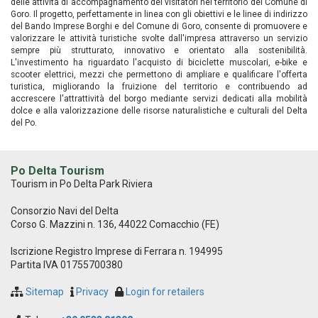
delle attività di accompagnamento dei visitatori nel territorio del Comune di
Goro. Il progetto, perfettamente in linea con gli obiettivi e le linee di indirizzo
del Bando Imprese Borghi e del Comune di Goro, consente di promuovere e
valorizzare le attività turistiche svolte dall'impresa attraverso un servizio
sempre più strutturato, innovativo e orientato alla sostenibilità.
L'investimento ha riguardato l'acquisto di biciclette muscolari, e-bike e
scooter elettrici, mezzi che permettono di ampliare e qualificare l'offerta
turistica, migliorando la fruizione del territorio e contribuendo ad
accrescere l'attrattività del borgo mediante servizi dedicati alla mobilità
dolce e alla valorizzazione delle risorse naturalistiche e culturali del Delta
del Po.
Po Delta Tourism
Tourism in Po Delta Park Riviera
Consorzio Navi del Delta
Corso G. Mazzini n. 136, 44022 Comacchio (FE)
Iscrizione Registro Imprese di Ferrara n. 194995
Partita IVA 01755700380
Sitemap
Privacy
Login for retailers