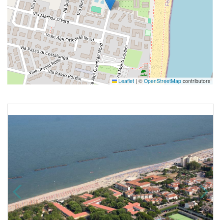
Leaflet
|
©
OpenStreetMap
contributors