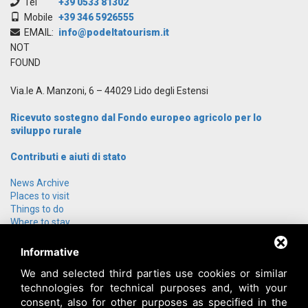
Tel
+39 0533 81302
Mobile
+39 346 5926555
EMAIL:
info@podeltatourism.it
NOT
FOUND
Via.le A. Manzoni, 6 – 44029 Lido degli Estensi
Ricevuto sostegno dal Fondo europeo agricolo per lo
sviluppo rurale
Contributi e aiuti di stato
News Archive
Places to visit
Things to do
Where to stay
Group offers
How to get here
Informative
Who we are
We and selected third parties use cookies or similar
Contact us
technologies for technical purposes and, with your
Login
consent, also for other purposes as specified in the