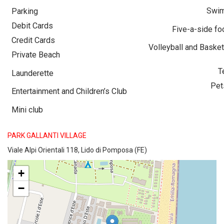
Swim
Parking
Debit Cards
Five-a-side foo
Credit Cards
Volleyball and Basket
Private Beach
T
Launderette
Pet
Entertainment and Children’s Club
Mini club
PARK GALLANTI VILLAGE
Viale Alpi Orientali 118, Lido di Pomposa (FE)
+
−