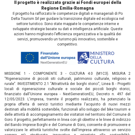
Il progetto è realizzato grazie ai Fondi europei della
Regione Emilia-Romagna
Il progetto ha rafforzato le competenze digitali e manageriali di Po
Delta Tourism Srl per guidare la transizione digitale ed ecologica nel
settore turistico. Sono state mappate le competenze interne e
sviluppate strategie basate su dati e intelligenza artificiale. Queste
azioni hanno migliorato l’efficienza organizzativa e la qualità dei
servizi, promuovendo un turismo più innovativo, sostenibile e
competitivo.
MISSIONE 1 - COMPONENTE 3 - CULTURA 4.0 (M1C3). MISURA 2
"Rigenerazione di piccoli siti culturali, patrimonio culturale, religioso e
rurale". INVESTIMENTO 2.1 "Attrattività dei borghi storici", Linea B - Progetti
locali di rigenerazione culturale e sociale dei piccoli borghi storici,
finanziato dall'Unione europea - NextGenerationEU, Decreto n. 497 del
12/05/2023. L'impresa, tramite il progetto realizzato, ha potenziato la
propria offerta di servizi turistici mediante l'acquisto di nuovi mezzi
destinati alla mobilità sostenibile, funzionali allo sviluppo del bike tourism e
delle attività di accompagnamento dei visitatori nel territorio del Comune di
Goro. Il progetto, perfettamente in linea con gli obiettivi e le linee di indirizzo
del Bando Imprese Borghi e del Comune di Goro, consente di promuovere e
valorizzare le attività turistiche svolte dall'impresa attraverso un servizio
sempre più strutturato, innovativo e orientato alla sostenibilità.