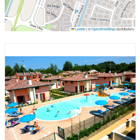
Leaflet
|
©
OpenStreetMap
contributors