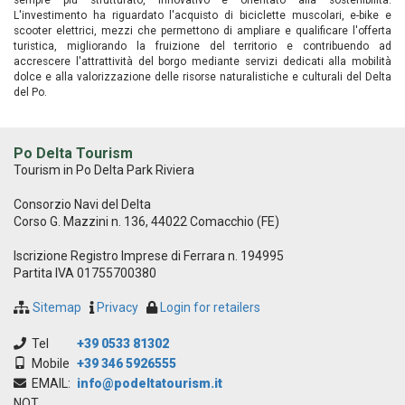
L'investimento ha riguardato l'acquisto di biciclette muscolari, e-bike e
scooter elettrici, mezzi che permettono di ampliare e qualificare l'offerta
turistica, migliorando la fruizione del territorio e contribuendo ad
accrescere l'attrattività del borgo mediante servizi dedicati alla mobilità
dolce e alla valorizzazione delle risorse naturalistiche e culturali del Delta
del Po.
Po Delta Tourism
Tourism in Po Delta Park Riviera
Consorzio Navi del Delta
Corso G. Mazzini n. 136, 44022 Comacchio (FE)
Iscrizione Registro Imprese di Ferrara n. 194995
Partita IVA 01755700380
Sitemap
Privacy
Login for retailers
Tel
+39 0533 81302
Mobile
+39 346 5926555
EMAIL:
info@podeltatourism.it
NOT