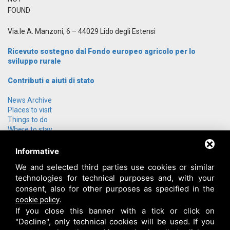
FOUND
Via.le A. Manzoni, 6 – 44029 Lido degli Estensi
Ricevuto sostegno dal Fondo europeo agricolo per lo
sviluppo rurale
Contributi e aiuti di stato
News Archive
Places to visit
Things to do
Where to stay
Group offers
How to get here
Informative
Who we are
We and selected third parties use cookies or similar
Contact us
technologies for technical purposes and, with your
Login
consent, also for other purposes as specified in the
.
cookie policy
If you close this banner with a tick or click on
"Decline", only technical cookies will be used. If you