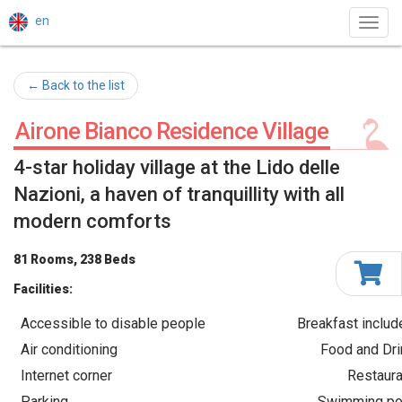
en
Toggl
navig
← Back to the list
Airone Bianco Residence Village
4-star holiday village at the Lido delle
Nazioni, a haven of tranquillity with all
modern comforts
81 Rooms, 238 Beds
Facilities:
Accessible to disable people
Breakfast includ
Air conditioning
Food and Dri
Internet corner
Restaura
Parking
Swimming po