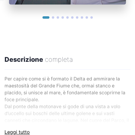
Descrizione
completa
Per capire come si è formato il Delta ed ammirare la
maestosità del Grande Fiume che, ormai stanco e
placido, si unisce al mare, è fondamentale scoprirne la
foce principale.
Dal ponte della motonave si gode di una vista a volo
d’uccello sui boschi delle ultime golene e sui vasti
canneti che circondano le lagune. Nel cuore del Parco, il
faro di Punta Maistra presidia il paziente lavoro di
Leggi tutto
tessitura del fiume e del mare, che hanno saputo creare