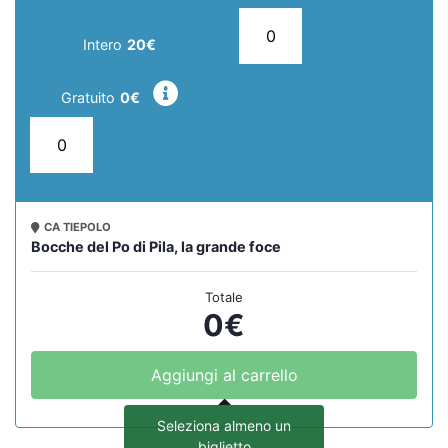
Intero
20€
Gratuito
0€
CA TIEPOLO
Bocche del Po di Pila, la grande foce
Totale
0
€
Aggiungi al carrello
Seleziona almeno un
biglietto