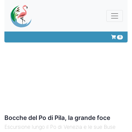
0
Bocche del Po di Pila, la grande foce
Escursione lungo il Po di Venezia e le sue Buse