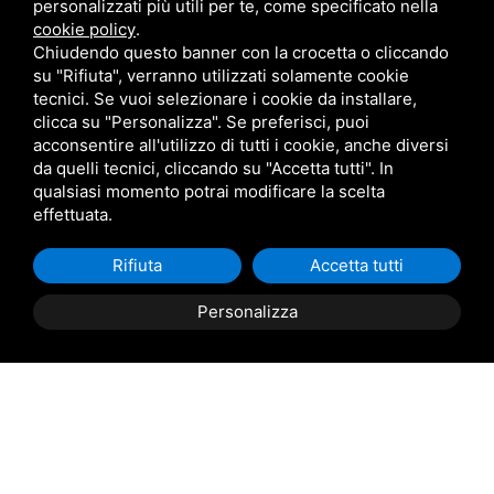
personalizzati più utili per te, come specificato nella
Po Delta Tourism
cookie policy
.
Tourism in Po Delta Park Riviera
Chiudendo questo banner con la crocetta o cliccando
su "Rifiuta", verranno utilizzati solamente cookie
Consorzio Navi del Delta
tecnici. Se vuoi selezionare i cookie da installare,
Corso G. Mazzini n. 136, 44022 Comacchio (FE)
clicca su "Personalizza". Se preferisci, puoi
acconsentire all'utilizzo di tutti i cookie, anche diversi
Iscrizione Registro Imprese di Ferrara n. 194995
da quelli tecnici, cliccando su "Accetta tutti". In
Partita IVA 01755700380
qualsiasi momento potrai modificare la scelta
effettuata.
Sitemap
Privacy
Login rivenditori
Rifiuta
Accetta tutti
Tel
+39 0533 81302
Mobile
+39 346 5926555
Personalizza
Prenota
ora
Email
info@podeltatourism.it
Ricevuto sostegno dal Fondo europeo agricolo per lo
sviluppo rurale
Contributi e aiuti di stato
Archivio News