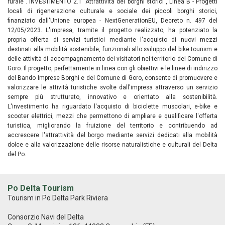
rurale". INVESTIMENTO 2.1 "Attrattività dei borghi storici", Linea B - Progetti
locali di rigenerazione culturale e sociale dei piccoli borghi storici,
finanziato dall'Unione europea - NextGenerationEU, Decreto n. 497 del
12/05/2023. L'impresa, tramite il progetto realizzato, ha potenziato la
propria offerta di servizi turistici mediante l'acquisto di nuovi mezzi
destinati alla mobilità sostenibile, funzionali allo sviluppo del bike tourism e
delle attività di accompagnamento dei visitatori nel territorio del Comune di
Goro. Il progetto, perfettamente in linea con gli obiettivi e le linee di indirizzo
del Bando Imprese Borghi e del Comune di Goro, consente di promuovere e
valorizzare le attività turistiche svolte dall'impresa attraverso un servizio
sempre più strutturato, innovativo e orientato alla sostenibilità.
L'investimento ha riguardato l'acquisto di biciclette muscolari, e-bike e
scooter elettrici, mezzi che permettono di ampliare e qualificare l'offerta
turistica, migliorando la fruizione del territorio e contribuendo ad
accrescere l'attrattività del borgo mediante servizi dedicati alla mobilità
dolce e alla valorizzazione delle risorse naturalistiche e culturali del Delta
del Po.
Po Delta Tourism
Tourism in Po Delta Park Riviera
Consorzio Navi del Delta