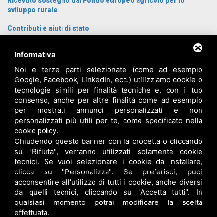
Ricevuto sostegno dal Fondo europeo agricolo per lo
sviluppo rurale
Contributi e aiuti di stato
Archivio News
Informativa
Cosa Visitare
Cosa fare
Noi e terze parti selezionate (come ad esempio
Dove dormire
Google, Facebook, LinkedIn, ecc.) utilizziamo cookie o
Proposte gruppi
tecnologie simili per finalità tecniche e, con il tuo
Come arrivare
consenso, anche per altre finalità come ad esempio
Chi siamo
per mostrati annunci personalizzati e non
Contatti
personalizzati più utili per te, come specificato nella
Login
.
cookie policy
Chiudendo questo banner con la crocetta o cliccando
su "Rifiuta", verranno utilizzati solamente cookie
tecnici. Se vuoi selezionare i cookie da installare,
clicca su "Personalizza". Se preferisci, puoi
acconsentire all'utilizzo di tutti i cookie, anche diversi
da quelli tecnici, cliccando su "Accetta tutti". In
qualsiasi momento potrai modificare la scelta
effettuata.