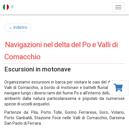
it
Toggl
navig
← Indietro
Navigazioni nel delta del Po e Valli di
Comacchio
Escursioni in motonave
Organizziamo escursioni in barca per visitare le oasi del delta o le
Valli di Comacchio, a bordo di motonavi e battelli fluviali adatti a
navigare lungo i diversi rami del fiume Po e all'interno delle lagune,
ambienti dalla natura particolarissima e popolati da numerose
specie di uccelli acquatici.
Partenze da: Pila, Porto Tolle, Gorino Ferrarese, Goro, Volano,
Porto Garibaldi, Stazione Foce nelle Valli di Comacchio, Darsena
San Paolo di Ferrara.