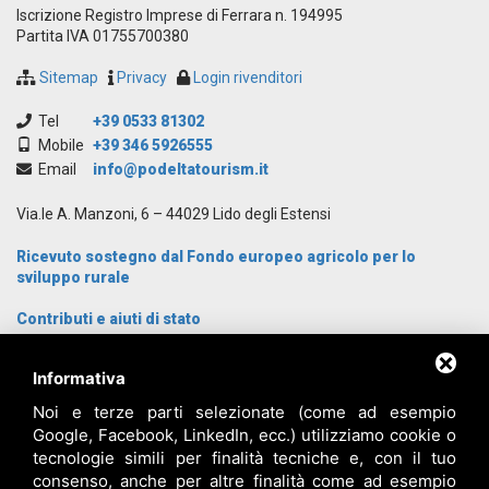
Iscrizione Registro Imprese di Ferrara n. 194995
Partita IVA 01755700380
Sitemap
Privacy
Login rivenditori
Tel
+39 0533 81302
Mobile
+39 346 5926555
Email
info@podeltatourism.it
Via.le A. Manzoni, 6 – 44029 Lido degli Estensi
Ricevuto sostegno dal Fondo europeo agricolo per lo
sviluppo rurale
Contributi e aiuti di stato
Archivio News
Informativa
Cosa Visitare
Cosa fare
Noi e terze parti selezionate (come ad esempio
Dove dormire
Google, Facebook, LinkedIn, ecc.) utilizziamo cookie o
Proposte gruppi
tecnologie simili per finalità tecniche e, con il tuo
Come arrivare
consenso, anche per altre finalità come ad esempio
Chi siamo