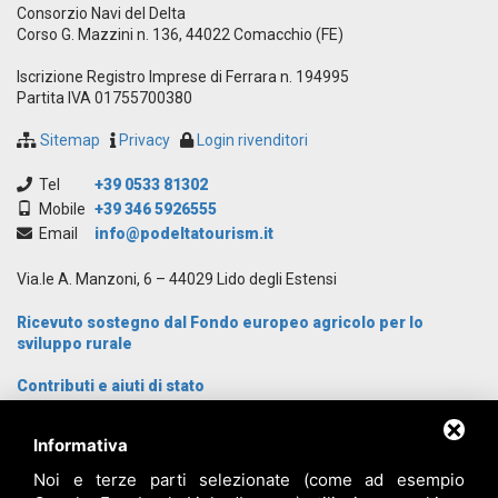
Consorzio Navi del Delta
Corso G. Mazzini n. 136, 44022 Comacchio (FE)
Iscrizione Registro Imprese di Ferrara n. 194995
Partita IVA 01755700380
Sitemap
Privacy
Login rivenditori
Tel
+39 0533 81302
Mobile
+39 346 5926555
Email
info@podeltatourism.it
Via.le A. Manzoni, 6 – 44029 Lido degli Estensi
Ricevuto sostegno dal Fondo europeo agricolo per lo
sviluppo rurale
Contributi e aiuti di stato
Archivio News
Informativa
Cosa Visitare
Cosa fare
Noi e terze parti selezionate (come ad esempio
Dove dormire