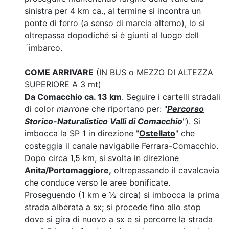
sinistra per 4 km ca., al termine si incontra un
ponte di ferro (a senso di marcia alterno), lo si
oltrepassa dopodiché si è giunti al luogo dell
´imbarco.
COME ARRIVARE
(IN BUS o MEZZO DI ALTEZZA
SUPERIORE A 3 mt)
Da Comacchio ca. 13 km
. Seguire i cartelli stradali
di color
marrone
che riportano per: "
Percorso
Storico-Naturalistico Valli di Comacchio
"). Si
imbocca la SP 1 in direzione "
Ostellato
" che
costeggia il canale navigabile Ferrara-Comacchio.
Dopo circa 1,5 km, si svolta in direzione
Anita/Portomaggiore,
oltrepassando il
cavalcavia
che conduce verso le aree bonificate.
Proseguendo (1 km e ½ circa) si imbocca la prima
strada alberata a sx; si procede fino allo stop
dove si gira di nuovo a sx e si percorre la strada