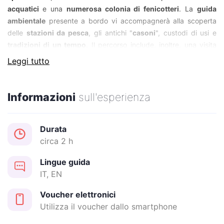
acquatici
e una
numerosa colonia di fenicotteri
. La
guida
ambientale
presente a bordo vi accompagnerà alla scoperta
delle
stazioni da pesca
, gli antichi "
casoni
", custodi di usi e
tradizioni di un tempo
. Il percorso include, inoltre, una visita
al
Parco Archeologico Open Air
, che ospita la ricostruzione di
Leggi tutto
due abitazioni dell'antica
città etrusca di Spina
.
Informazioni
sull'esperienza
Date e orari esperienza:
Dal 01/03 al 07/06
Durata
Tutti i giorni alle 11:00 e 15:00
circa 2 h
Dal 08/06 al 30/08
Tutti i giorni alle 11:00 e 17:00
Lingue guida
Dal 31/08 al 01/11
IT, EN
Tutti i giorni alle 11:00 e alle 15:00
Dal 03/11
Voucher elettronici
Sabato e prefestivi ore 14:30
Utilizza il voucher dallo smartphone
Domenica e festivi ore 11:30