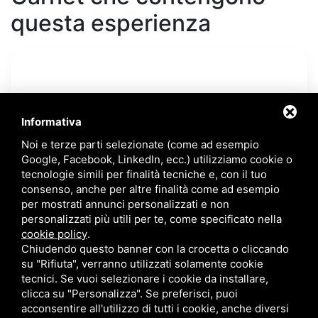
questa esperienza
Informativa
Noi e terze parti selezionate (come ad esempio
Google, Facebook, LinkedIn, ecc.) utilizziamo cookie o
tecnologie simili per finalità tecniche e, con il tuo
COMACCHIO (FE) - LIDO DI SPINA (FE)
consenso, anche per altre finalità come ad esempio
per mostrati annunci personalizzati e non
Comacchio Museum Pass
personalizzati più utili per te, come specificato nella
Comacchio Museum Pass
cookie policy
.
Chiudendo questo banner con la crocetta o cliccando
Il biglietto unico per visitare i musei e le Valli di Comacchio
su "Rifiuta", verranno utilizzati solamente cookie
IT
tecnici. Se vuoi selezionare i cookie da installare,
26 €
clicca su "Personalizza". Se preferisci, puoi
acconsentire all'utilizzo di tutti i cookie, anche diversi
(Carnet multi-esperienza)