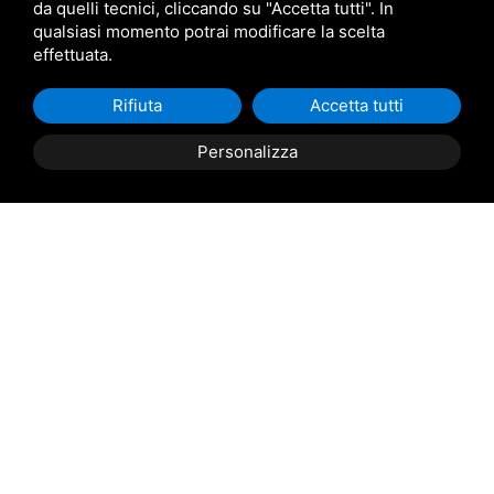
da quelli tecnici, cliccando su "Accetta tutti". In
qualsiasi momento potrai modificare la scelta
effettuata.
Rifiuta
Accetta tutti
Po Delta Tourism
Personalizza
Prenota
ora
Tourism in Po Delta Park Riviera
Consorzio Navi del Delta
Corso G. Mazzini n. 136, 44022 Comacchio (FE)
Iscrizione Registro Imprese di Ferrara n. 194995
Partita IVA 01755700380
Sitemap
Privacy
Login rivenditori
Tel
+39 0533 81302
Mobile
+39 346 5926555
Email
info@podeltatourism.it