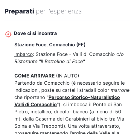
Preparati
per l'esperienza
*Cani a bordo ammessi. Per cani non mansueti si consiglia l'utilizzo della
museruola. Si rimette al proprietario del cane ogni responsabilità rispetto al
comportamento dell'animale a bordo.
Dove ci si incontra
Le tariffe sotto indicate sono relative alla quota di partecipazione per
Stazione Foce, Comacchio (FE)
individuali, famiglie o piccoli gruppi. Si garantiscono agevolazioni per
gruppi organizzati e scolaresche (minimo 20 partecipanti). I residenti del
Imbarco
: Stazione Foce - Valli di Comacchio
c/o
Comune di Comacchio possono fruire del biglietto ridotto per partecipare
Ristorante "Il Bettolino di Foce"
all'escursione.
COME ARRIVARE
(IN AUTO)
Partendo da Comacchio (è necessario seguire le
indicazioni, poste su cartelli stradali color
marrone
che riportano "
Percorso Storico-Naturalistico
Valli di Comacchio
"), si imbocca il Ponte di San
Pietro, metallico, di color bianco (a meno di 50
mt. dalla Caserma dei Carabinieri al bivio tra Via
Spina e Via Trepponti). Una volta attraversato,
proseguire mantenendo l’argine della Valle alla