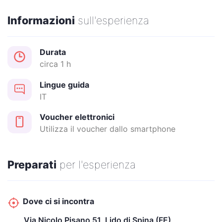
all’
architettura
, al
design
.
Informazioni
sull'esperienza
Durata
Date e orario esperienza:
circa 1 h
Dal 02/07 al 27/08
Giovedì ore 21:30
Lingue guida
Biglietto d'ingresso extra da pagare presso la biglietteria del
IT
Museo Remo Brindisi
Voucher elettronici
Utilizza il voucher dallo smartphone
Preparati
per l'esperienza
Dove ci si incontra
Via Nicolo Pisano 51, Lido di Spina (FE)