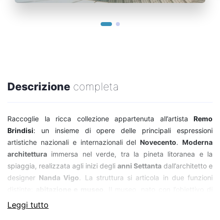
Descrizione
completa
Raccoglie la ricca collezione appartenuta all’artista
Remo
Brindisi
: un insieme di opere delle principali espressioni
artistiche nazionali e internazionali del
Novecento
.
Moderna
architettura
immersa nel verde, tra la pineta litoranea e la
spiaggia, realizzata agli inizi degli
anni Settanta
dall’architetto e
designer
Nanda Vigo
. La struttura si articola in due funzioni
distinte:
abitazione e museo
. Il museo, nato con l’obiettivo di
dare visibilità compiuta alle relazioni interdisciplinari che legano
Leggi tutto
le
arti visive
dalla
pittura
alla
scultura
, alle
arti applicate
,