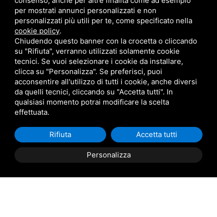
consenso, anche per altre finalità come ad esempio
per mostrati annunci personalizzati e non
Consorzio Navi del Delta
personalizzati più utili per te, come specificato nella
Corso G. Mazzini n. 136, 44022 Comacchio (FE)
cookie policy
.
Chiudendo questo banner con la crocetta o cliccando
Iscrizione Registro Imprese di Ferrara n. 194995
su "Rifiuta", verranno utilizzati solamente cookie
Partita IVA 01755700380
tecnici. Se vuoi selezionare i cookie da installare,
clicca su "Personalizza". Se preferisci, puoi
Sitemap
Privacy
Login rivenditori
acconsentire all'utilizzo di tutti i cookie, anche diversi
da quelli tecnici, cliccando su "Accetta tutti". In
Tel
+39 0533 81302
qualsiasi momento potrai modificare la scelta
Mobile
+39 346 5926555
effettuata.
Email
info@podeltatourism.it
Rifiuta
Accetta tutti
Ricevuto sostegno dal Fondo europeo agricolo per lo
sviluppo rurale
Personalizza
Prenota
ora
Contributi e aiuti di stato
Archivio News
Cosa Visitare
Cosa fare