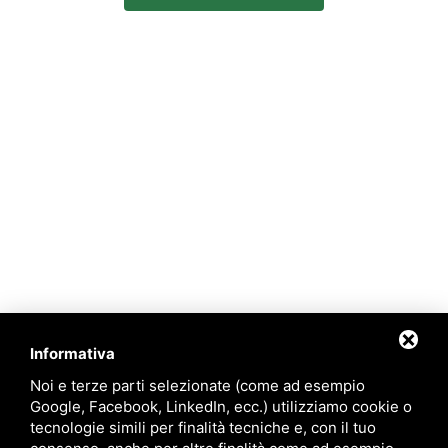
Informativa
Noi e terze parti selezionate (come ad esempio
Google, Facebook, LinkedIn, ecc.) utilizziamo cookie o
Po Delta Tourism
tecnologie simili per finalità tecniche e, con il tuo
Tourism in Po Delta Park Riviera