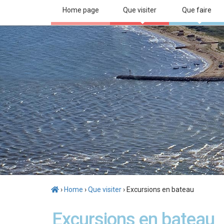
Home page
Que visiter
Que faire
›
Home
›
Que visiter
› Excursions en bateau
Excursions en bateau