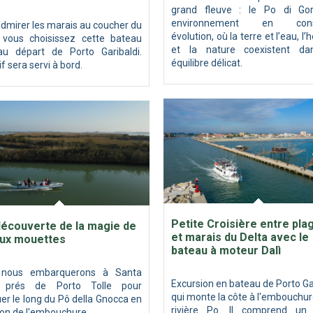
grand fleuve : le Po di Go
environnement en cons
dmirer les marais au coucher du
évolution, où la terre et l’eau, 
l, vous choisissez cette bateau
et la nature coexistent d
au départ de Porto Garibaldi.
équilibre délicat.
if sera servi à bord.
Petite Croisière entre pla
découverte de la magie de
et marais du Delta avec le
 aux mouettes
bateau à moteur Dalì
 nous embarquerons à Santa
Excursion en bateau de Porto Ga
a prés de Porto Tolle pour
qui monte la côte à l'embouchur
er le long du Pô della Gnocca en
rivière Po. Il comprend un
ion de l'embouchure