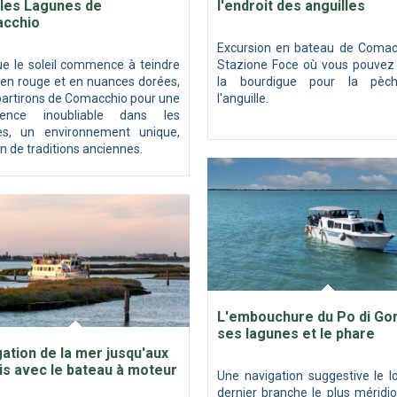
 les Lagunes de
l'endroit des anguilles
cchio
Excursion en bateau de Comac
ue le soleil commence à teindre
Stazione Foce où vous pouvez v
l en rouge et en nuances dorées,
la bourdigue pour la pèc
partirons de Comacchio pour une
l'anguille.
ience inoubliable dans les
es, un environnement unique,
n de traditions anciennes.
L'embouchure du Po di Gor
ses lagunes et le phare
ation de la mer jusqu'aux
s avec le bateau à moteur
Une navigation suggestive le l
dernier branche le plus méridi