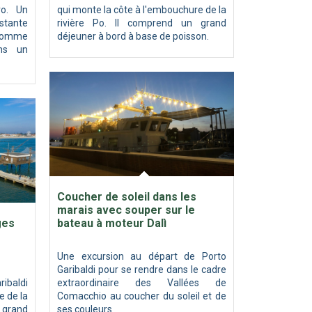
ro. Un
qui monte la côte à l'embouchure de la
tante
rivière Po. Il comprend un grand
l’homme
déjeuner à bord à base de poisson.
ans un
Coucher de soleil dans les
marais avec souper sur le
ges
bateau à moteur Dalì
Une excursion au départ de Porto
Garibaldi pour se rendre dans le cadre
ribaldi
extraordinaire des Vallées de
e de la
Comacchio au coucher du soleil et de
 grand
ses couleurs